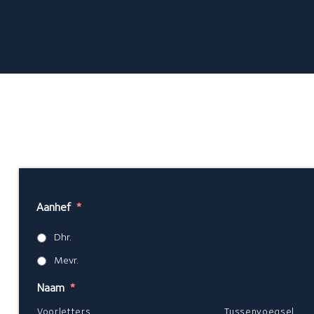
Over ons
Meer informatie over...
Over GlansGarant
De 7 fraaie voordelen
Een offerte aanvragen
Aanhef
*
Dhr.
Mevr.
Naam
*
Voorletters
Tussenvoegsel