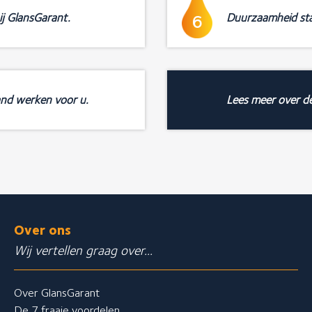
ij GlansGarant.
Duurzaamheid sta
6
and werken voor u.
Lees meer over d
Over ons
Wij vertellen graag over...
Over GlansGarant
De 7 fraaie voordelen