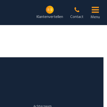
8.9
Klantenvertellen
Contact
Menu
Rinia Schildersbedrijf
Onze contactgegevens
De Munniksplaat 1
8754 HG Makkum
Stuur een bericht
Neem telefonisch contact met ons op: 0515-232223
Achternaam