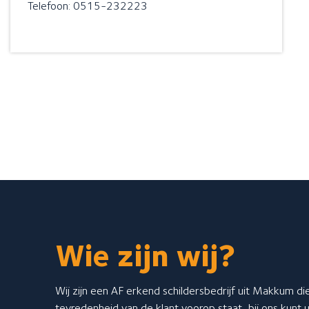
Telefoon: 0515-232223
Wie zijn wij?
Wij zijn een AF erkend schildersbedrijf uit Makkum die
tevredenheid van de klant voorop staat, bij ons kunt 